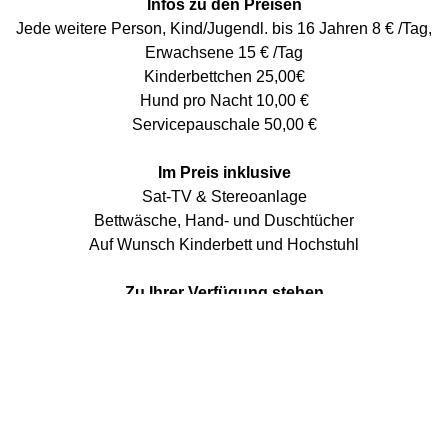
Infos zu den Preisen
Jede weitere Person, Kind/Jugendl. bis 16 Jahren 8 € /Tag,
Erwachsene 15 € /Tag
Kinderbettchen 25,00€
Hund pro Nacht 10,00 €
Servicepauschale 50,00 €
Im Preis inklusive
Sat-TV & Stereoanlage
Bettwäsche, Hand- und Duschtücher
Auf Wunsch Kinderbett und Hochstuhl
Zu Ihrer Verfügung stehen
Waschmaschine und Trockner je 5 Euro
Viele Spielgeräte, Bolzplatz und Basketballkorb
Überdachter Freisitz mit Tischtennisplatte und Tischkicker
Parkplätze am Hof
Kostenloser WLAN-Hotspot